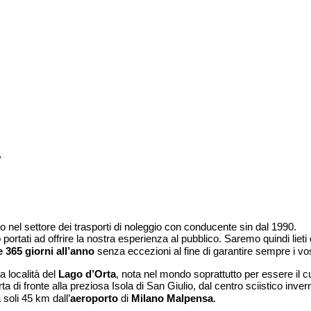
.
 nel settore dei trasporti di noleggio con conducente sin dal 1990.
 portati ad offrire la nostra esperienza al pubblico. Saremo quindi lie
e 365 giorni all’anno
senza eccezioni al fine di garantire sempre i vos
a località del
Lago d’Orta
, nota nel mondo soprattutto per essere il 
a di fronte alla preziosa Isola di San Giulio, dal centro sciistico inve
 soli 45 km dall’
aeroporto
di
Milano Malpensa
.