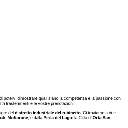
ti di potervi dimostrare quali siano la competenza e la passione con
tri trasferimenti e le vostre prenotazioni.
cuore del
distretto industriale del rubinetto
. Ci troviamo a due
rnale
Mottarone
, e dalla
Perla del Lago
: la Città di
Orta San