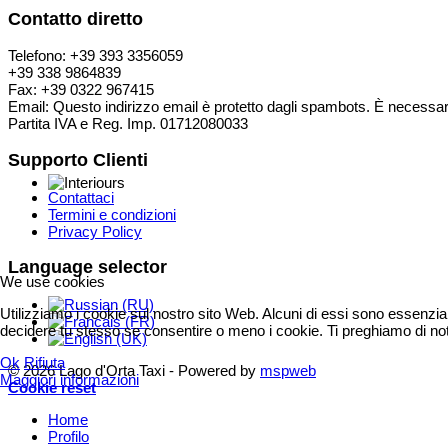
Contatto diretto
Telefono: +39 393 3356059
+39 338 9864839
Fax: +39 0322 967415
Email:
Questo indirizzo email è protetto dagli spambots. È necessari
Partita IVA e Reg. Imp. 01712080033
Supporto Clienti
Contattaci
Termini e condizioni
Privacy Policy
Language selector
We use cookies
Utilizziamo i cookie sul nostro sito Web. Alcuni di essi sono essenziali
decidere tu stesso se consentire o meno i cookie. Ti preghiamo di notare 
Ok
Rifiuta
© 2026 Lago d'Orta Taxi - Powered by
mspweb
Maggiori informazioni
Cookie reset
Home
Profilo